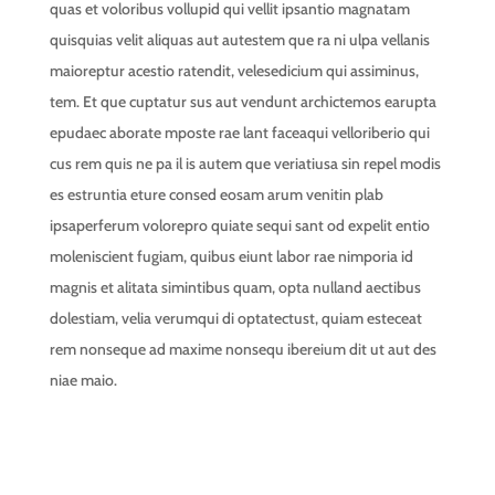
quas et voloribus vollupid qui vellit ipsantio magnatam
quisquias velit aliquas aut autestem que ra ni ulpa vellanis
maioreptur acestio ratendit, velesedicium qui assiminus,
tem. Et que cuptatur sus aut vendunt archictemos earupta
epudaec aborate mposte rae lant faceaqui velloriberio qui
cus rem quis ne pa il is autem que veriatiusa sin repel modis
es estruntia eture consed eosam arum venitin plab
ipsaperferum volorepro quiate sequi sant od expelit entio
moleniscient fugiam, quibus eiunt labor rae nimporia id
magnis et alitata simintibus quam, opta nulland aectibus
dolestiam, velia verumqui di optatectust, quiam esteceat
rem nonseque ad maxime nonsequ ibereium dit ut aut des
niae maio.